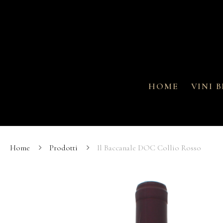
HOME
VINI 
Home
Prodotti
Il Baccanale DOC Collio Rosso