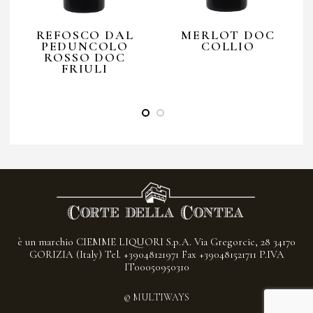
REFOSCO DAL
MERLOT DOC
PEDUNCOLO
COLLIO
ROSSO DOC
FRIULI
è un marchio
CIEMME LIQUORI S.p.A.
Via Gregorcic, 28 34170
GORIZIA (Italy)
Tel. +39048121971 Fax +390481521711
P.IVA
IT00050950310
© MULTIWAYS