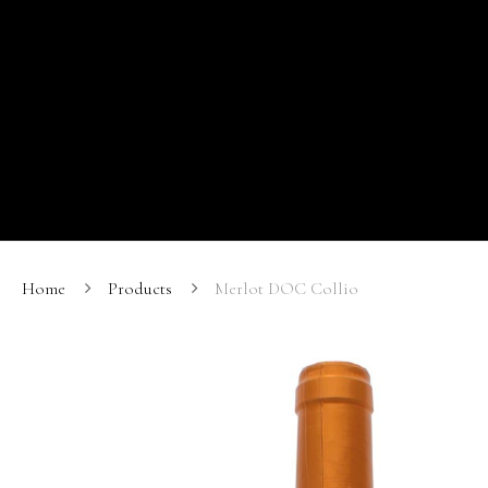
Home
Products
Merlot DOC Collio