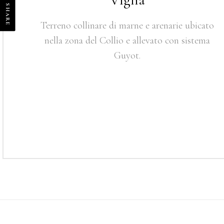
SHARE
Terreno collinare di marne e arenarie ubicato
nella zona del Collio e allevato con sistema
Guyot.